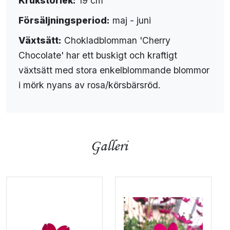
Krukstorlek:
19 cm
Försäljningsperiod:
maj - juni
Växtsätt:
Chokladblomman 'Cherry
Chocolate' har ett buskigt och kraftigt
växtsätt med stora enkelblommande blommor
i mörk nyans av rosa/körsbärsröd.
Galleri